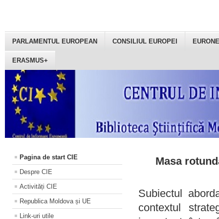
PARLAMENTUL EUROPEAN
CONSILIUL EUROPEI
EURON
ERASMUS+
Pagina de start CIE
Masa rotundă
Despre CIE
Activități CIE
Subiectul aborda
Republica Moldova și UE
contextul strat
Link-uri utile