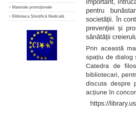
important, întruc
Materiale promoţionale
pentru bunăstar
Biblioteca Științifică Medicală
societății. În con
prevenției și pr
sănătății creierul
Prin această ma
spațiu de dialog 
Catedra de filo
bibliotecari, pent
discuta despre p
acțiune în concord
https://library.