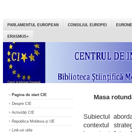
PARLAMENTUL EUROPEAN
CONSILIUL EUROPEI
EURON
ERASMUS+
Pagina de start CIE
Masa rotundă
Despre CIE
Activități CIE
Subiectul aborda
Republica Moldova și UE
contextul strat
Link-uri utile