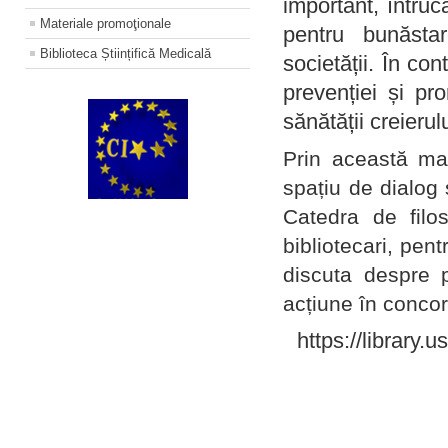
important, întruc
Materiale promoţionale
pentru bunăstar
Biblioteca Științifică Medicală
societății. În con
prevenției și pr
sănătății creierul
Prin această ma
spațiu de dialog 
Catedra de filo
bibliotecari, pent
discuta despre p
acțiune în concord
https://library.