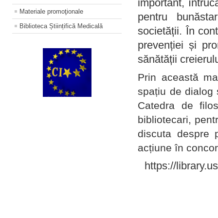
important, întruc
Materiale promoţionale
pentru bunăstar
Biblioteca Științifică Medicală
societății. În con
prevenției și pr
sănătății creierul
Prin această ma
spațiu de dialog 
Catedra de filo
bibliotecari, pent
discuta despre p
acțiune în concord
https://library.