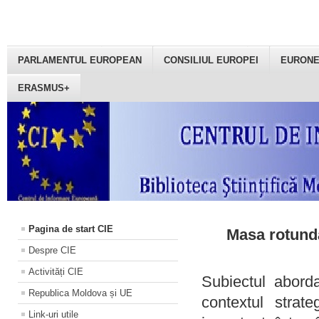
PARLAMENTUL EUROPEAN
CONSILIUL EUROPEI
EURON
ERASMUS+
Pagina de start CIE
Masa rotundă
Despre CIE
Activități CIE
Subiectul aborda
Republica Moldova și UE
contextul strat
Link-uri utile