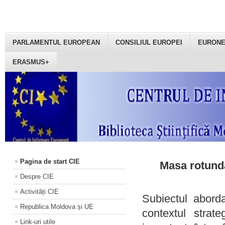
PARLAMENTUL EUROPEAN
CONSILIUL EUROPEI
EURON
ERASMUS+
Pagina de start CIE
Masa rotundă
Despre CIE
Activități CIE
Subiectul aborda
Republica Moldova și UE
contextul strat
Link-uri utile