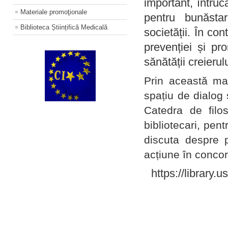
important, întruc
Materiale promoţionale
pentru bunăstar
Biblioteca Științifică Medicală
societății. În con
prevenției și pr
sănătății creierul
Prin această ma
spațiu de dialog 
Catedra de filo
bibliotecari, pent
discuta despre p
acțiune în concord
https://library.