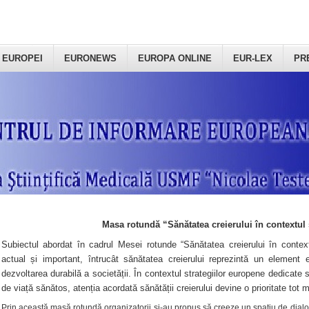
 EUROPEI
EURONEWS
EUROPA ONLINE
EUR-LEX
PR
Masa rotundă “Sănătatea creierului în contextul 
Subiectul abordat în cadrul Mesei rotunde “Sănătatea creierului în context
actual și important, întrucât sănătatea creierului reprezintă un element e
dezvoltarea durabilă a societății. În contextul strategiilor europene dedicate s
de viață sănătos, atenția acordată sănătății creierului devine o prioritate tot 
Prin această masă rotundă organizatorii şi-au propus să creeze un spațiu de dialog