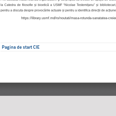
la Catedra de filosofie și bioetică a USMF “Nicolae Testemițanu” și bibliotecari,
pentru a discuta despre provocările actuale și pentru a identifica direcții de acțiune
https://library.usmf.md/ro/noutati/masa-rotunda-sanatatea-creier
Pagina de start CIE