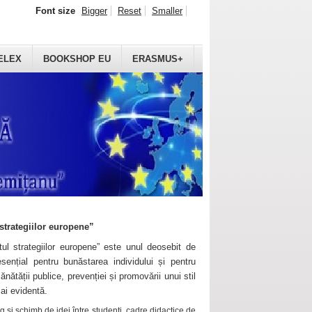
Font size
Bigger
Reset
Smaller
ELEX
BOOKSHOP EU
ERASMUS+
strategiilor europene”
ul strategiilor europene” este unul deosebit de
sențial pentru bunăstarea individului și pentru
ănătății publice, prevenției și promovării unui stil
mai evidentă.
 și schimb de idei între studenți, cadre didactice de