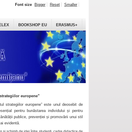
Font size
Bigger
Reset
Smaller
ELEX
BOOKSHOP EU
ERASMUS+
strategiilor europene”
ul strategiilor europene” este unul deosebit de
sențial pentru bunăstarea individului și pentru
ănătății publice, prevenției și promovării unui stil
mai evidentă.
 și schimb de idei între studenți, cadre didactice de