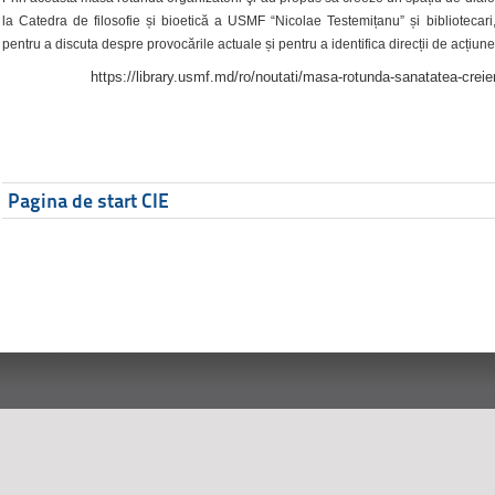
la Catedra de filosofie și bioetică a USMF “Nicolae Testemițanu” și bibliotecari,
pentru a discuta despre provocările actuale și pentru a identifica direcții de acțiune
https://library.usmf.md/ro/noutati/masa-rotunda-sanatatea-creier
Pagina de start CIE