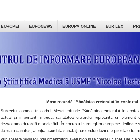
 EUROPEI
EURONEWS
EUROPA ONLINE
EUR-LEX
PR
Masa rotundă “Sănătatea creierului în contextul 
Subiectul abordat în cadrul Mesei rotunde “Sănătatea creierului în context
actual și important, întrucât sănătatea creierului reprezintă un element e
dezvoltarea durabilă a societății. În contextul strategiilor europene dedicate s
de viață sănătos, atenția acordată sănătății creierului devine o prioritate tot 
Prin această masă rotundă organizatorii şi-au propus să creeze un spațiu de dialog