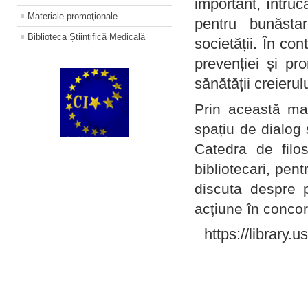
important, întruc
Materiale promoţionale
pentru bunăstar
Biblioteca Științifică Medicală
societății. În con
prevenției și pr
sănătății creierul
Prin această ma
spațiu de dialog 
Catedra de filo
bibliotecari, pent
discuta despre p
acțiune în concord
https://library.