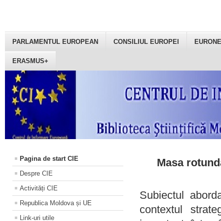
PARLAMENTUL EUROPEAN
CONSILIUL EUROPEI
EURON
ERASMUS+
Pagina de start CIE
Masa rotundă
Despre CIE
Activități CIE
Subiectul aborda
Republica Moldova și UE
contextul strat
Link-uri utile