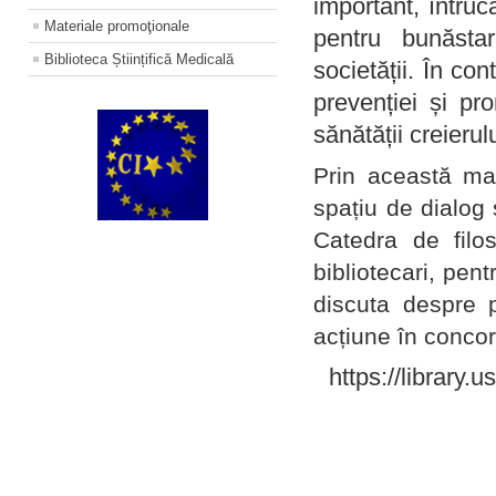
important, întruc
Materiale promoţionale
pentru bunăstar
Biblioteca Științifică Medicală
societății. În con
prevenției și pr
sănătății creierul
Prin această ma
spațiu de dialog 
Catedra de filo
bibliotecari, pent
discuta despre p
acțiune în concord
https://library.