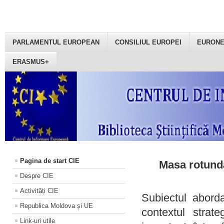
PARLAMENTUL EUROPEAN
CONSILIUL EUROPEI
EURON
ERASMUS+
Pagina de start CIE
Masa rotundă
Despre CIE
Activități CIE
Subiectul aborda
Republica Moldova și UE
contextul strat
Link-uri utile