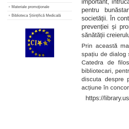
important, întruc
Materiale promoţionale
pentru bunăstar
Biblioteca Științifică Medicală
societății. În con
prevenției și pr
sănătății creierul
Prin această ma
spațiu de dialog 
Catedra de filo
bibliotecari, pent
discuta despre p
acțiune în concord
https://library.