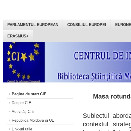
PARLAMENTUL EUROPEAN
CONSILIUL EUROPEI
EURON
ERASMUS+
Pagina de start CIE
Masa rotundă
Despre CIE
Activități CIE
Subiectul aborda
Republica Moldova și UE
contextul strat
Link-uri utile