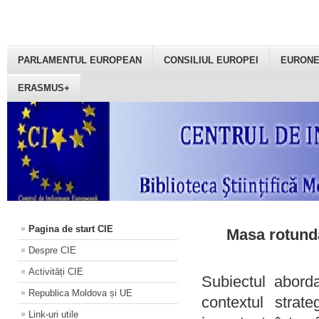
PARLAMENTUL EUROPEAN
CONSILIUL EUROPEI
EURON
ERASMUS+
Pagina de start CIE
Masa rotundă
Despre CIE
Activități CIE
Subiectul aborda
Republica Moldova și UE
contextul strat
Link-uri utile