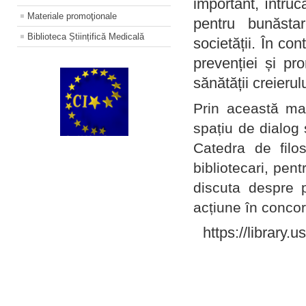
important, întruc
Materiale promoţionale
pentru bunăstar
Biblioteca Științifică Medicală
societății. În con
prevenției și pr
sănătății creierul
Prin această ma
spațiu de dialog 
Catedra de filo
bibliotecari, pent
discuta despre p
acțiune în concord
https://library.