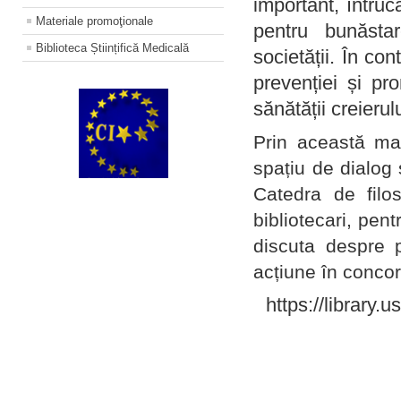
important, întruc
Materiale promoţionale
pentru bunăstar
Biblioteca Științifică Medicală
societății. În con
prevenției și pr
sănătății creierul
Prin această ma
spațiu de dialog 
Catedra de filo
bibliotecari, pent
discuta despre p
acțiune în concord
https://library.