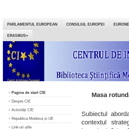
PARLAMENTUL EUROPEAN
CONSILIUL EUROPEI
EURON
ERASMUS+
Pagina de start CIE
Masa rotundă
Despre CIE
Activități CIE
Subiectul aborda
Republica Moldova și UE
contextul strat
Link-uri utile