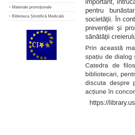
important, întruc
Materiale promoţionale
pentru bunăstar
Biblioteca Științifică Medicală
societății. În con
prevenției și pr
sănătății creierul
Prin această ma
spațiu de dialog 
Catedra de filo
bibliotecari, pent
discuta despre p
acțiune în concord
https://library.