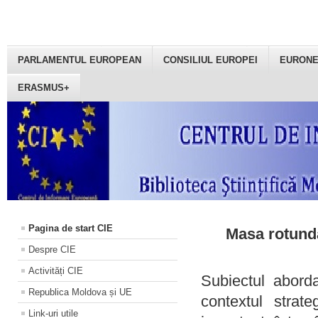
PARLAMENTUL EUROPEAN
CONSILIUL EUROPEI
EURON
ERASMUS+
Pagina de start CIE
Masa rotundă
Despre CIE
Activități CIE
Subiectul aborda
Republica Moldova și UE
contextul strat
Link-uri utile