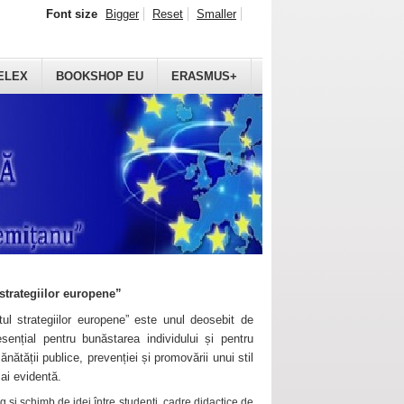
Font size
Bigger
Reset
Smaller
ELEX
BOOKSHOP EU
ERASMUS+
strategiilor europene”
ul strategiilor europene” este unul deosebit de
sențial pentru bunăstarea individului și pentru
ănătății publice, prevenției și promovării unui stil
mai evidentă.
 și schimb de idei între studenți, cadre didactice de