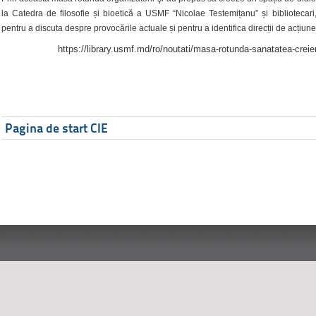
la Catedra de filosofie și bioetică a USMF “Nicolae Testemițanu” și bibliotecari,
pentru a discuta despre provocările actuale și pentru a identifica direcții de acțiune
https://library.usmf.md/ro/noutati/masa-rotunda-sanatatea-creier
Pagina de start CIE