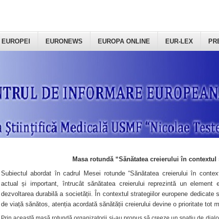
 EUROPEI
EURONEWS
EUROPA ONLINE
EUR-LEX
PR
Masa rotundă “Sănătatea creierului în contextul 
Subiectul abordat în cadrul Mesei rotunde “Sănătatea creierului în context
actual și important, întrucât sănătatea creierului reprezintă un element e
dezvoltarea durabilă a societății. În contextul strategiilor europene dedicate s
de viață sănătos, atenția acordată sănătății creierului devine o prioritate tot 
Prin această masă rotundă organizatorii şi-au propus să creeze un spațiu de dialog