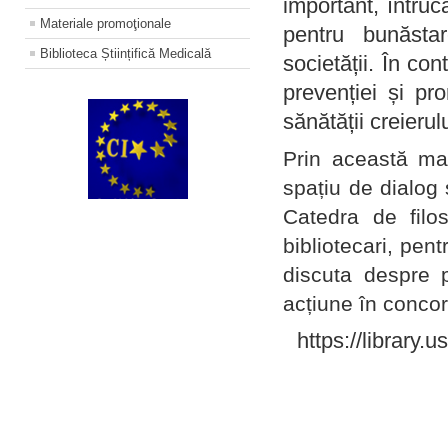
important, întruc
Materiale promoţionale
pentru bunăstar
Biblioteca Științifică Medicală
societății. În con
prevenției și pr
sănătății creierul
Prin această ma
spațiu de dialog 
Catedra de filo
bibliotecari, pent
discuta despre p
acțiune în concord
https://library.