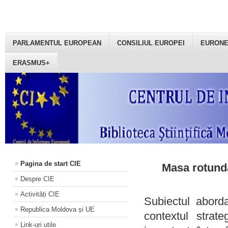
PARLAMENTUL EUROPEAN
CONSILIUL EUROPEI
EURON
ERASMUS+
Pagina de start CIE
Masa rotundă
Despre CIE
Activități CIE
Subiectul aborda
Republica Moldova și UE
contextul strat
Link-uri utile