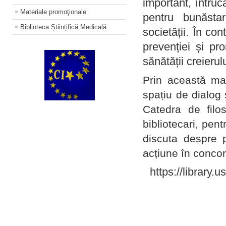
important, întruc
Materiale promoţionale
pentru bunăstar
Biblioteca Științifică Medicală
societății. În con
prevenției și pr
sănătății creierul
Prin această ma
spațiu de dialog 
Catedra de filo
bibliotecari, pent
discuta despre p
acțiune în concord
https://library.