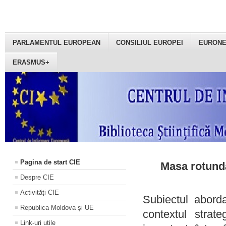
PARLAMENTUL EUROPEAN
CONSILIUL EUROPEI
EURON
ERASMUS+
Pagina de start CIE
Masa rotundă
Despre CIE
Activități CIE
Subiectul aborda
Republica Moldova și UE
contextul strat
Link-uri utile