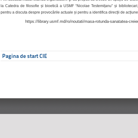
la Catedra de filosofie și bioetică a USMF “Nicolae Testemițanu” și bibliotecari,
pentru a discuta despre provocările actuale și pentru a identifica direcții de acțiune
https://library.usmf.md/ro/noutati/masa-rotunda-sanatatea-creier
Pagina de start CIE