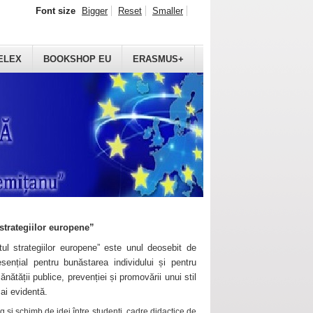
Font size
Bigger
Reset
Smaller
ELEX
BOOKSHOP EU
ERASMUS+
strategiilor europene”
ul strategiilor europene” este unul deosebit de
sențial pentru bunăstarea individului și pentru
ănătății publice, prevenției și promovării unui stil
mai evidentă.
 și schimb de idei între studenți, cadre didactice de