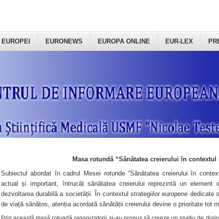
 EUROPEI
EURONEWS
EUROPA ONLINE
EUR-LEX
PR
Masa rotundă “Sănătatea creierului în contextul 
Subiectul abordat în cadrul Mesei rotunde “Sănătatea creierului în context
actual și important, întrucât sănătatea creierului reprezintă un element e
dezvoltarea durabilă a societății. În contextul strategiilor europene dedicate s
de viață sănătos, atenția acordată sănătății creierului devine o prioritate tot 
Prin această masă rotundă organizatorii şi-au propus să creeze un spațiu de dialog