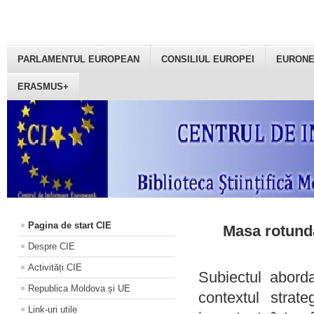
PARLAMENTUL EUROPEAN
CONSILIUL EUROPEI
EURON
ERASMUS+
Pagina de start CIE
Masa rotundă
Despre CIE
Activități CIE
Subiectul aborda
Republica Moldova și UE
contextul strat
Link-uri utile