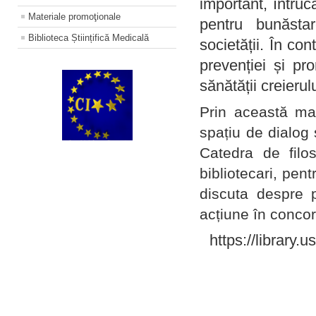
important, întruc
Materiale promoţionale
pentru bunăstar
Biblioteca Științifică Medicală
societății. În con
prevenției și pr
sănătății creierul
Prin această ma
spațiu de dialog 
Catedra de filo
bibliotecari, pent
discuta despre p
acțiune în concord
https://library.