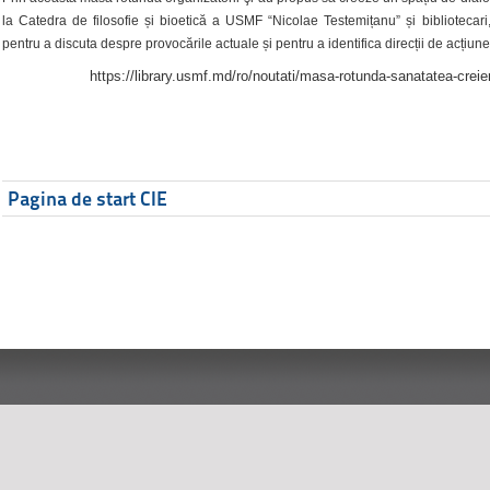
la Catedra de filosofie și bioetică a USMF “Nicolae Testemițanu” și bibliotecari,
pentru a discuta despre provocările actuale și pentru a identifica direcții de acțiune
https://library.usmf.md/ro/noutati/masa-rotunda-sanatatea-creier
Pagina de start CIE