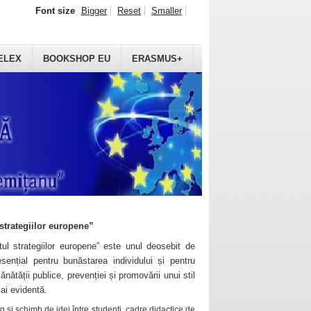
Font size
Bigger
Reset
Smaller
ELEX
BOOKSHOP EU
ERASMUS+
strategiilor europene”
ul strategiilor europene” este unul deosebit de
sențial pentru bunăstarea individului și pentru
ănătății publice, prevenției și promovării unui stil
mai evidentă.
 și schimb de idei între studenți, cadre didactice de