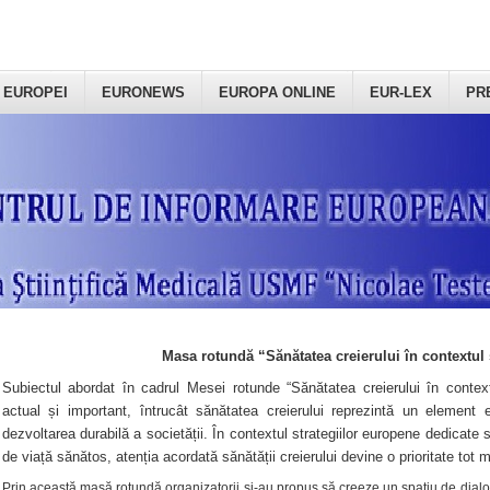
 EUROPEI
EURONEWS
EUROPA ONLINE
EUR-LEX
PR
Masa rotundă “Sănătatea creierului în contextul 
Subiectul abordat în cadrul Mesei rotunde “Sănătatea creierului în context
actual și important, întrucât sănătatea creierului reprezintă un element e
dezvoltarea durabilă a societății. În contextul strategiilor europene dedicate s
de viață sănătos, atenția acordată sănătății creierului devine o prioritate tot 
Prin această masă rotundă organizatorii şi-au propus să creeze un spațiu de dialog