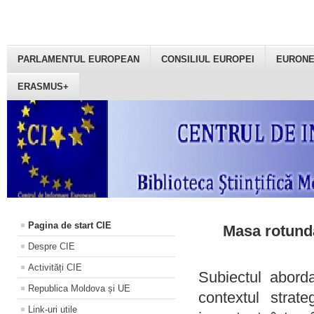
PARLAMENTUL EUROPEAN
CONSILIUL EUROPEI
EURON
ERASMUS+
Pagina de start CIE
Masa rotundă
Despre CIE
Activități CIE
Subiectul aborda
Republica Moldova și UE
contextul strat
Link-uri utile