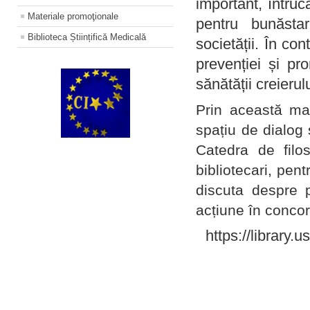
important, întruc
Materiale promoţionale
pentru bunăstar
Biblioteca Științifică Medicală
societății. În con
prevenției și pr
sănătății creierul
Prin această ma
spațiu de dialog 
Catedra de filo
bibliotecari, pent
discuta despre p
acțiune în concord
https://library.