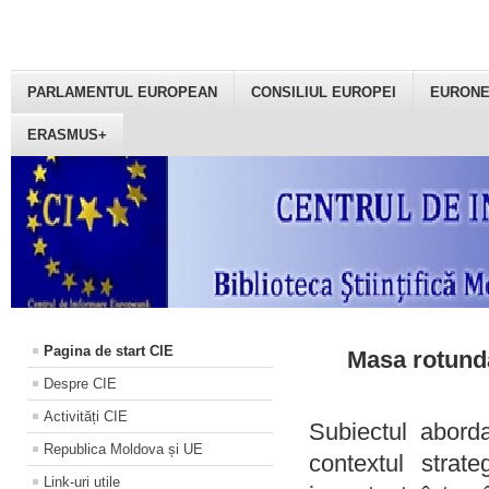
PARLAMENTUL EUROPEAN
CONSILIUL EUROPEI
EURON
ERASMUS+
Pagina de start CIE
Masa rotundă
Despre CIE
Activități CIE
Subiectul aborda
Republica Moldova și UE
contextul strat
Link-uri utile