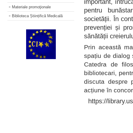
important, întruc
Materiale promoţionale
pentru bunăstar
Biblioteca Științifică Medicală
societății. În con
prevenției și pr
sănătății creierul
Prin această ma
spațiu de dialog 
Catedra de filo
bibliotecari, pent
discuta despre p
acțiune în concord
https://library.