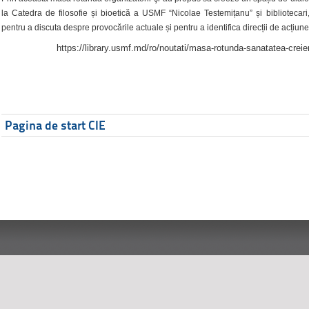
la Catedra de filosofie și bioetică a USMF “Nicolae Testemițanu” și bibliotecari,
pentru a discuta despre provocările actuale și pentru a identifica direcții de acțiune
https://library.usmf.md/ro/noutati/masa-rotunda-sanatatea-creier
Pagina de start CIE