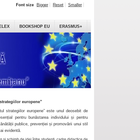
Font size
Bigger
Reset
Smaller
ELEX
BOOKSHOP EU
ERASMUS+
strategiilor europene”
ul strategiilor europene” este unul deosebit de
sențial pentru bunăstarea individului și pentru
ănătății publice, prevenției și promovării unui stil
mai evidentă.
 și schimb de idei între studenți, cadre didactice de