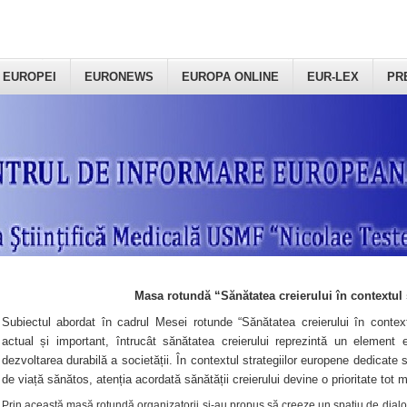
 EUROPEI
EURONEWS
EUROPA ONLINE
EUR-LEX
PR
Masa rotundă “Sănătatea creierului în contextul 
Subiectul abordat în cadrul Mesei rotunde “Sănătatea creierului în context
actual și important, întrucât sănătatea creierului reprezintă un element e
dezvoltarea durabilă a societății. În contextul strategiilor europene dedicate s
de viață sănătos, atenția acordată sănătății creierului devine o prioritate tot 
Prin această masă rotundă organizatorii şi-au propus să creeze un spațiu de dialog