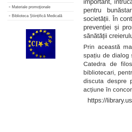
important, întruc
Materiale promoţionale
pentru bunăstar
Biblioteca Științifică Medicală
societății. În con
prevenției și pr
sănătății creierul
Prin această ma
spațiu de dialog 
Catedra de filo
bibliotecari, pent
discuta despre p
acțiune în concord
https://library.