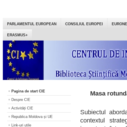
PARLAMENTUL EUROPEAN
CONSILIUL EUROPEI
EURON
ERASMUS+
Pagina de start CIE
Masa rotundă
Despre CIE
Activități CIE
Subiectul aborda
Republica Moldova și UE
contextul strat
Link-uri utile