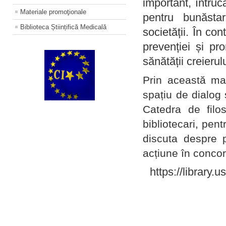
important, întruc
Materiale promoţionale
pentru bunăstar
Biblioteca Științifică Medicală
societății. În con
prevenției și pr
sănătății creierul
Prin această ma
spațiu de dialog 
Catedra de filo
bibliotecari, pent
discuta despre p
acțiune în concord
https://library.