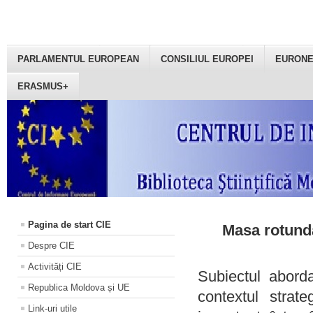
PARLAMENTUL EUROPEAN
CONSILIUL EUROPEI
EURON
ERASMUS+
Pagina de start CIE
Masa rotundă
Despre CIE
Activități CIE
Subiectul aborda
Republica Moldova și UE
contextul strat
Link-uri utile