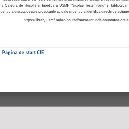
la Catedra de filosofie și bioetică a USMF “Nicolae Testemițanu” și bibliotecari,
pentru a discuta despre provocările actuale și pentru a identifica direcții de acțiune
https://library.usmf.md/ro/noutati/masa-rotunda-sanatatea-creier
Pagina de start CIE