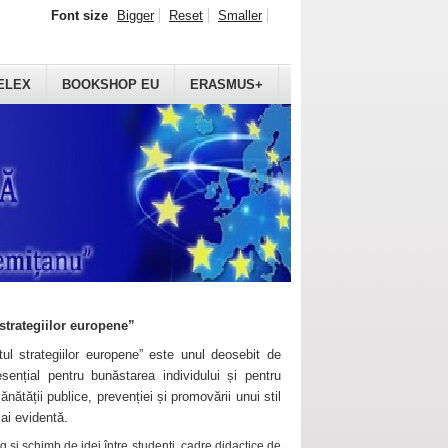
Font size
Bigger
Reset
Smaller
ELEX
BOOKSHOP EU
ERASMUS+
strategiilor europene”
ul strategiilor europene” este unul deosebit de
sențial pentru bunăstarea individului și pentru
ănătății publice, prevenției și promovării unui stil
mai evidentă.
 și schimb de idei între studenți, cadre didactice de