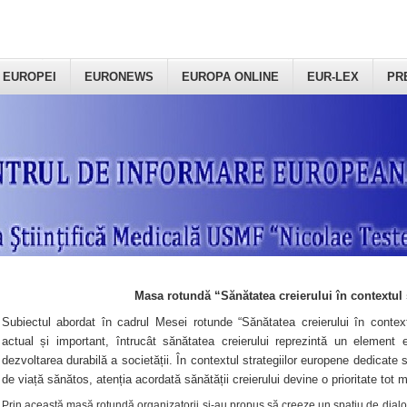
 EUROPEI
EURONEWS
EUROPA ONLINE
EUR-LEX
PR
Masa rotundă “Sănătatea creierului în contextul 
Subiectul abordat în cadrul Mesei rotunde “Sănătatea creierului în context
actual și important, întrucât sănătatea creierului reprezintă un element e
dezvoltarea durabilă a societății. În contextul strategiilor europene dedicate s
de viață sănătos, atenția acordată sănătății creierului devine o prioritate tot 
Prin această masă rotundă organizatorii şi-au propus să creeze un spațiu de dialog