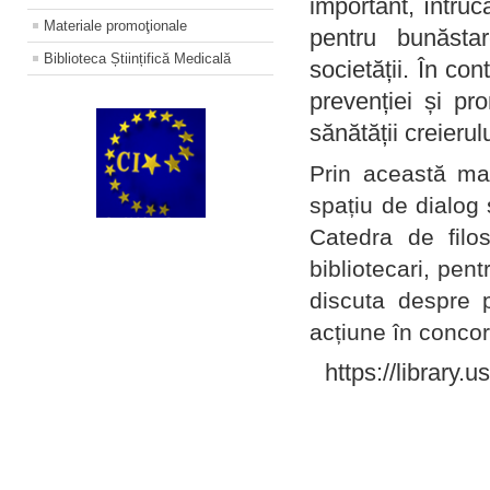
important, întruc
Materiale promoţionale
pentru bunăstar
Biblioteca Științifică Medicală
societății. În con
prevenției și pr
sănătății creierul
Prin această ma
spațiu de dialog 
Catedra de filo
bibliotecari, pent
discuta despre p
acțiune în concord
https://library.