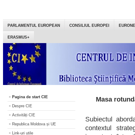
PARLAMENTUL EUROPEAN
CONSILIUL EUROPEI
EURON
ERASMUS+
Pagina de start CIE
Masa rotundă
Despre CIE
Activități CIE
Subiectul aborda
Republica Moldova și UE
contextul strat
Link-uri utile