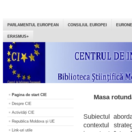
PARLAMENTUL EUROPEAN
CONSILIUL EUROPEI
EURON
ERASMUS+
Pagina de start CIE
Masa rotundă
Despre CIE
Activități CIE
Subiectul aborda
Republica Moldova și UE
contextul strat
Link-uri utile