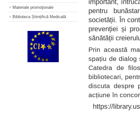
important, întruc
Materiale promoţionale
pentru bunăstar
Biblioteca Științifică Medicală
societății. În con
prevenției și pr
sănătății creierul
Prin această ma
spațiu de dialog 
Catedra de filo
bibliotecari, pent
discuta despre p
acțiune în concord
https://library.