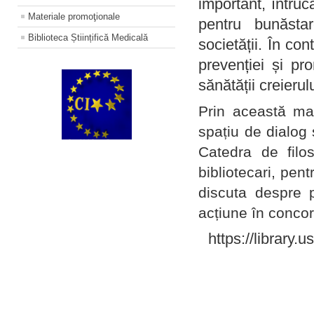
important, întruc
Materiale promoţionale
pentru bunăstar
Biblioteca Științifică Medicală
societății. În con
prevenției și pr
sănătății creierul
Prin această ma
spațiu de dialog 
Catedra de filo
bibliotecari, pent
discuta despre p
acțiune în concord
https://library.