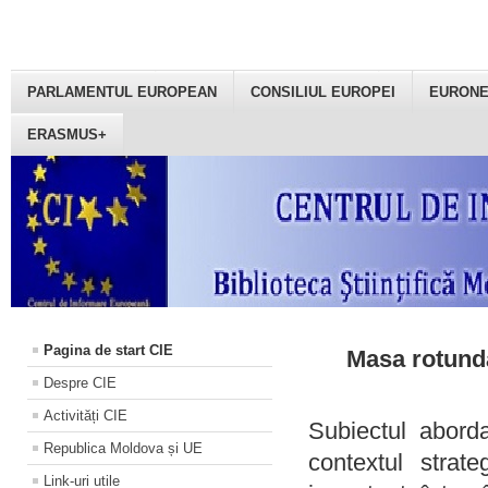
PARLAMENTUL EUROPEAN
CONSILIUL EUROPEI
EURON
ERASMUS+
Pagina de start CIE
Masa rotundă
Despre CIE
Activități CIE
Subiectul aborda
Republica Moldova și UE
contextul strat
Link-uri utile