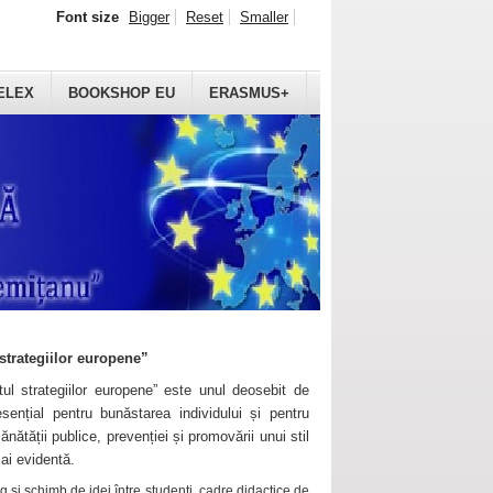
Font size
Bigger
Reset
Smaller
ELEX
BOOKSHOP EU
ERASMUS+
strategiilor europene”
ul strategiilor europene” este unul deosebit de
sențial pentru bunăstarea individului și pentru
ănătății publice, prevenției și promovării unui stil
mai evidentă.
 și schimb de idei între studenți, cadre didactice de