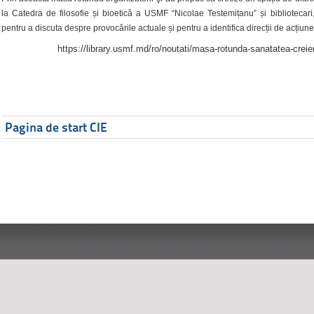
la Catedra de filosofie și bioetică a USMF “Nicolae Testemițanu” și bibliotecari,
pentru a discuta despre provocările actuale și pentru a identifica direcții de acțiune
https://library.usmf.md/ro/noutati/masa-rotunda-sanatatea-creier
Pagina de start CIE