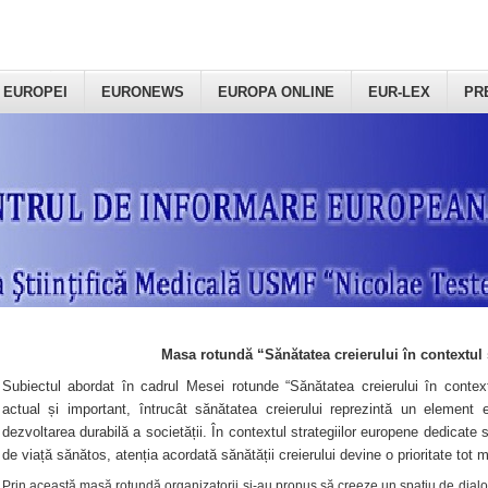
 EUROPEI
EURONEWS
EUROPA ONLINE
EUR-LEX
PR
Masa rotundă “Sănătatea creierului în contextul 
Subiectul abordat în cadrul Mesei rotunde “Sănătatea creierului în context
actual și important, întrucât sănătatea creierului reprezintă un element e
dezvoltarea durabilă a societății. În contextul strategiilor europene dedicate s
de viață sănătos, atenția acordată sănătății creierului devine o prioritate tot 
Prin această masă rotundă organizatorii şi-au propus să creeze un spațiu de dialog