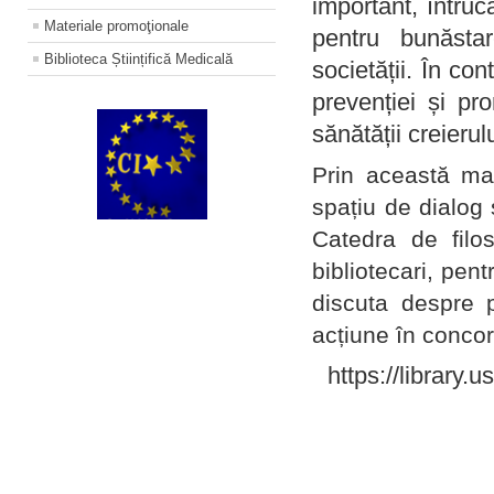
important, întruc
Materiale promoţionale
pentru bunăstar
Biblioteca Științifică Medicală
societății. În con
prevenției și pr
sănătății creierul
Prin această ma
spațiu de dialog 
Catedra de filo
bibliotecari, pent
discuta despre p
acțiune în concord
https://library.