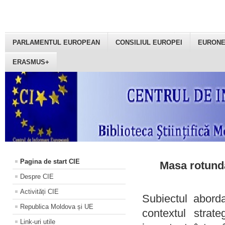
PARLAMENTUL EUROPEAN
CONSILIUL EUROPEI
EURON
ERASMUS+
Pagina de start CIE
Masa rotundă
Despre CIE
Activități CIE
Subiectul aborda
Republica Moldova și UE
contextul strat
Link-uri utile