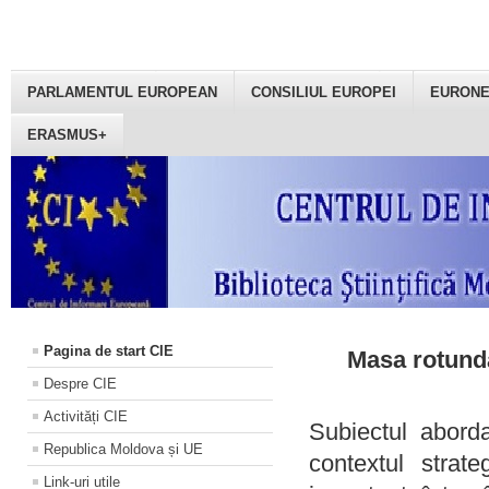
PARLAMENTUL EUROPEAN
CONSILIUL EUROPEI
EURON
ERASMUS+
Pagina de start CIE
Masa rotundă
Despre CIE
Activități CIE
Subiectul aborda
Republica Moldova și UE
contextul strat
Link-uri utile