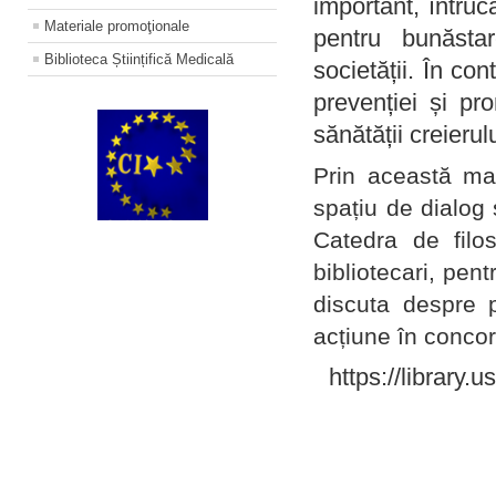
important, întruc
Materiale promoţionale
pentru bunăstar
Biblioteca Științifică Medicală
societății. În con
prevenției și pr
sănătății creierul
Prin această ma
spațiu de dialog 
Catedra de filo
bibliotecari, pent
discuta despre p
acțiune în concord
https://library.