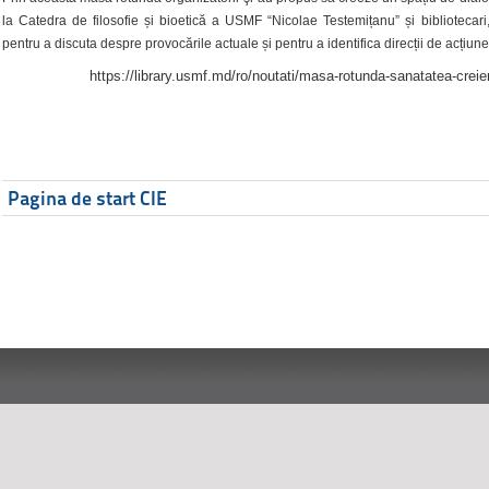
la Catedra de filosofie și bioetică a USMF “Nicolae Testemițanu” și bibliotecari,
pentru a discuta despre provocările actuale și pentru a identifica direcții de acțiune
https://library.usmf.md/ro/noutati/masa-rotunda-sanatatea-creier
Pagina de start CIE