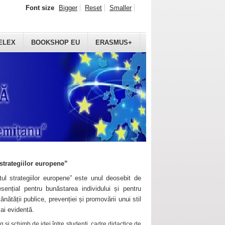
Font size
Bigger
Reset
Smaller
ELEX
BOOKSHOP EU
ERASMUS+
strategiilor europene”
ul strategiilor europene” este unul deosebit de
sențial pentru bunăstarea individului și pentru
ănătății publice, prevenției și promovării unui stil
mai evidentă.
 și schimb de idei între studenți, cadre didactice de