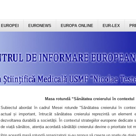
 EUROPEI
EURONEWS
EUROPA ONLINE
EUR-LEX
PR
Masa rotundă “Sănătatea creierului în contextul 
Subiectul abordat în cadrul Mesei rotunde “Sănătatea creierului în context
actual și important, întrucât sănătatea creierului reprezintă un element e
dezvoltarea durabilă a societății. În contextul strategiilor europene dedicate s
de viață sănătos, atenția acordată sănătății creierului devine o prioritate tot 
Prin această masă rotundă organizatorii şi-au propus să creeze un spațiu de dialog