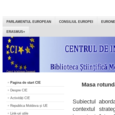
PARLAMENTUL EUROPEAN
CONSILIUL EUROPEI
EURON
ERASMUS+
Pagina de start CIE
Masa rotundă
Despre CIE
Activități CIE
Subiectul aborda
Republica Moldova și UE
contextul strat
Link-uri utile