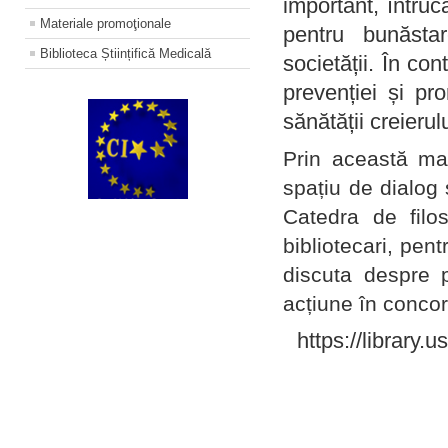
important, întruc
Materiale promoţionale
pentru bunăstar
Biblioteca Științifică Medicală
societății. În con
prevenției și pr
sănătății creierul
Prin această ma
spațiu de dialog 
Catedra de filo
bibliotecari, pent
discuta despre p
acțiune în concord
https://library.