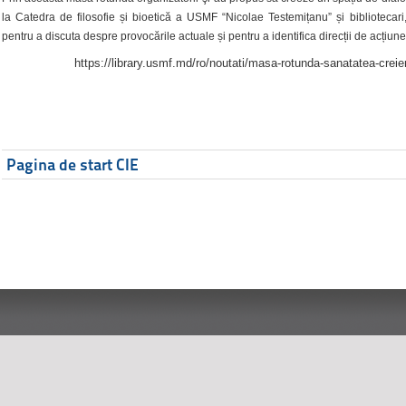
la Catedra de filosofie și bioetică a USMF “Nicolae Testemițanu” și bibliotecari,
pentru a discuta despre provocările actuale și pentru a identifica direcții de acțiune
https://library.usmf.md/ro/noutati/masa-rotunda-sanatatea-creier
Pagina de start CIE