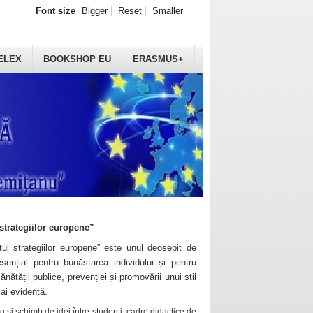
Font size
Bigger
Reset
Smaller
ELEX
BOOKSHOP EU
ERASMUS+
strategiilor europene”
ul strategiilor europene” este unul deosebit de
sențial pentru bunăstarea individului și pentru
ănătății publice, prevenției și promovării unui stil
mai evidentă.
 și schimb de idei între studenți, cadre didactice de