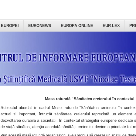
 EUROPEI
EURONEWS
EUROPA ONLINE
EUR-LEX
PR
Masa rotundă “Sănătatea creierului în contextul 
Subiectul abordat în cadrul Mesei rotunde “Sănătatea creierului în context
actual și important, întrucât sănătatea creierului reprezintă un element e
dezvoltarea durabilă a societății. În contextul strategiilor europene dedicate s
de viață sănătos, atenția acordată sănătății creierului devine o prioritate tot 
Prin această masă rotundă organizatorii şi-au propus să creeze un spațiu de dialog