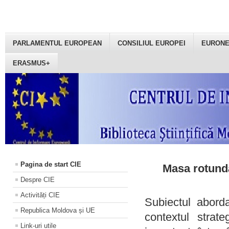
PARLAMENTUL EUROPEAN
CONSILIUL EUROPEI
EURON
ERASMUS+
Pagina de start CIE
Masa rotundă
Despre CIE
Activități CIE
Subiectul aborda
Republica Moldova și UE
contextul strat
Link-uri utile