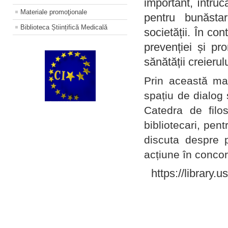
important, întruc
Materiale promoţionale
pentru bunăstar
Biblioteca Științifică Medicală
societății. În con
prevenției și pr
sănătății creierul
Prin această ma
spațiu de dialog 
Catedra de filo
bibliotecari, pent
discuta despre p
acțiune în concord
https://library.