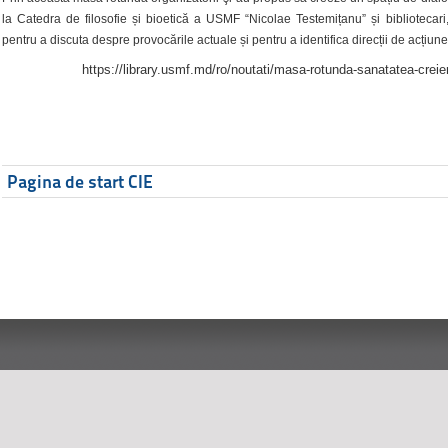
la Catedra de filosofie și bioetică a USMF “Nicolae Testemițanu” și bibliotecari,
pentru a discuta despre provocările actuale și pentru a identifica direcții de acțiune
https://library.usmf.md/ro/noutati/masa-rotunda-sanatatea-creier
Pagina de start CIE