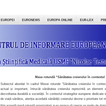
 EUROPEI
EURONEWS
EUROPA ONLINE
EUR-LEX
PR
Masa rotundă “Sănătatea creierului în contextul 
Subiectul abordat în cadrul Mesei rotunde “Sănătatea creierului în context
actual și important, întrucât sănătatea creierului reprezintă un element e
dezvoltarea durabilă a societății. În contextul strategiilor europene dedicate s
de viață sănătos, atenția acordată sănătății creierului devine o prioritate tot 
Prin această masă rotundă organizatorii şi-au propus să creeze un spațiu de dialog