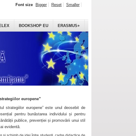
Font size
Bigger
Reset
Smaller
ELEX
BOOKSHOP EU
ERASMUS+
strategiilor europene”
ul strategiilor europene” este unul deosebit de
sențial pentru bunăstarea individului și pentru
ănătății publice, prevenției și promovării unui stil
mai evidentă.
 și schimb de idei între studenți, cadre didactice de