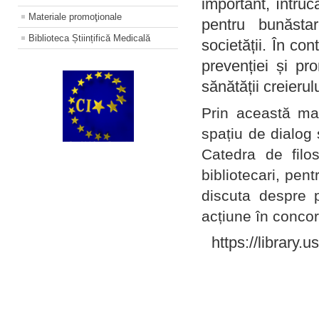
important, întruc
Materiale promoţionale
pentru bunăstar
Biblioteca Științifică Medicală
societății. În con
prevenției și pr
sănătății creierul
Prin această ma
spațiu de dialog 
Catedra de filo
bibliotecari, pent
discuta despre p
acțiune în concord
https://library.