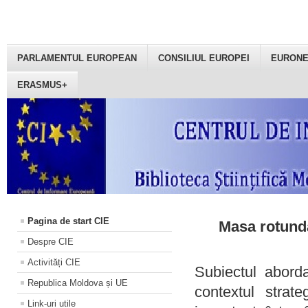
PARLAMENTUL EUROPEAN
CONSILIUL EUROPEI
EURON
ERASMUS+
Pagina de start CIE
Masa rotundă
Despre CIE
Activități CIE
Subiectul aborda
Republica Moldova și UE
contextul strat
Link-uri utile