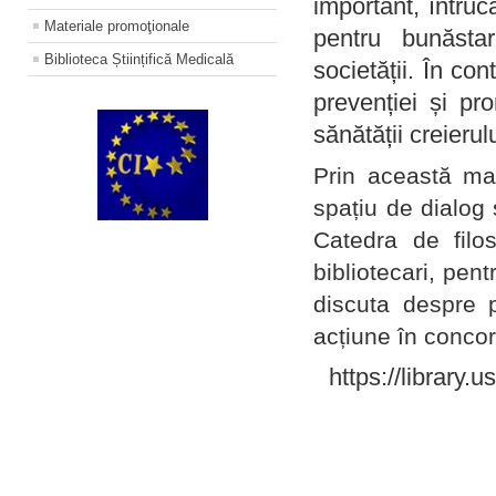
important, întruc
Materiale promoţionale
pentru bunăstar
Biblioteca Științifică Medicală
societății. În con
prevenției și pr
sănătății creierul
Prin această ma
spațiu de dialog 
Catedra de filo
bibliotecari, pent
discuta despre p
acțiune în concord
https://library.