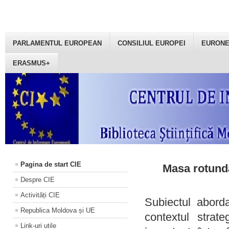
PARLAMENTUL EUROPEAN
CONSILIUL EUROPEI
EURON
ERASMUS+
Pagina de start CIE
Masa rotundă
Despre CIE
Activități CIE
Subiectul aborda
Republica Moldova și UE
contextul strat
Link-uri utile