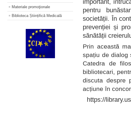
important, întruc
Materiale promoţionale
pentru bunăstar
Biblioteca Științifică Medicală
societății. În con
prevenției și pr
sănătății creierul
Prin această ma
spațiu de dialog 
Catedra de filo
bibliotecari, pent
discuta despre p
acțiune în concord
https://library.