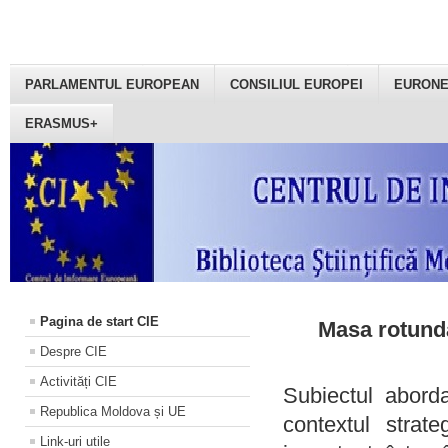
PARLAMENTUL EUROPEAN
CONSILIUL EUROPEI
EURON
ERASMUS+
Pagina de start CIE
Masa rotundă
Despre CIE
Activități CIE
Subiectul aborda
Republica Moldova și UE
contextul strat
Link-uri utile