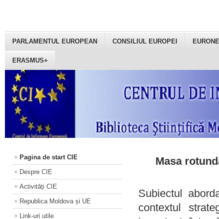
PARLAMENTUL EUROPEAN
CONSILIUL EUROPEI
EURON
ERASMUS+
Pagina de start CIE
Masa rotundă
Despre CIE
Activități CIE
Subiectul aborda
Republica Moldova și UE
contextul strat
Link-uri utile