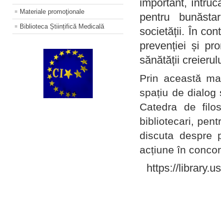
important, întruc
Materiale promoţionale
pentru bunăstar
Biblioteca Științifică Medicală
societății. În con
prevenției și pr
sănătății creierul
Prin această ma
spațiu de dialog 
Catedra de filo
bibliotecari, pent
discuta despre p
acțiune în concord
https://library.