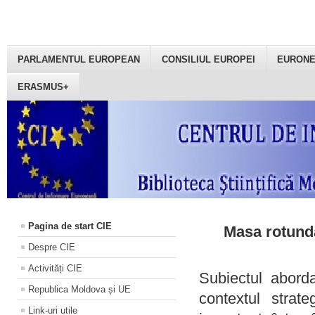
PARLAMENTUL EUROPEAN
CONSILIUL EUROPEI
EURON
ERASMUS+
Pagina de start CIE
Masa rotundă
Despre CIE
Activități CIE
Subiectul aborda
Republica Moldova și UE
contextul strat
Link-uri utile