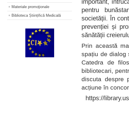
important, întruc
Materiale promoţionale
pentru bunăstar
Biblioteca Științifică Medicală
societății. În con
prevenției și pr
sănătății creierul
Prin această ma
spațiu de dialog 
Catedra de filo
bibliotecari, pent
discuta despre p
acțiune în concord
https://library.