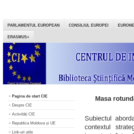
PARLAMENTUL EUROPEAN
CONSILIUL EUROPEI
EURON
ERASMUS+
Pagina de start CIE
Masa rotundă
Despre CIE
Activități CIE
Subiectul aborda
Republica Moldova și UE
contextul strat
Link-uri utile