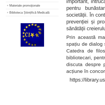
important, întruc
Materiale promoţionale
pentru bunăstar
Biblioteca Științifică Medicală
societății. În con
prevenției și pr
sănătății creierul
Prin această ma
spațiu de dialog 
Catedra de filo
bibliotecari, pent
discuta despre p
acțiune în concord
https://library.