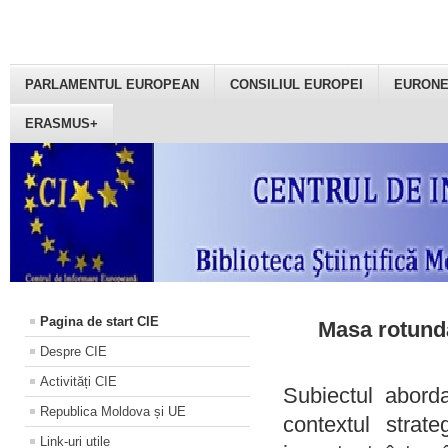
PARLAMENTUL EUROPEAN
CONSILIUL EUROPEI
EURON
ERASMUS+
Pagina de start CIE
Masa rotundă
Despre CIE
Activități CIE
Subiectul aborda
Republica Moldova și UE
contextul strat
Link-uri utile