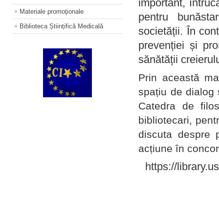
important, întruc
Materiale promoţionale
pentru bunăstar
Biblioteca Științifică Medicală
societății. În con
prevenției și pr
sănătății creierul
Prin această ma
spațiu de dialog 
Catedra de filo
bibliotecari, pent
discuta despre p
acțiune în concord
https://library.