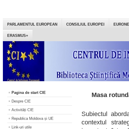
PARLAMENTUL EUROPEAN
CONSILIUL EUROPEI
EURON
ERASMUS+
Pagina de start CIE
Masa rotundă
Despre CIE
Activități CIE
Subiectul aborda
Republica Moldova și UE
contextul strat
Link-uri utile