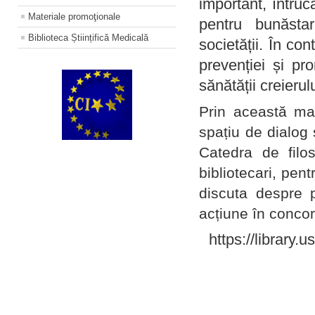
important, întruc
Materiale promoţionale
pentru bunăstar
Biblioteca Științifică Medicală
societății. În con
prevenției și pr
sănătății creierul
Prin această ma
spațiu de dialog 
Catedra de filo
bibliotecari, pent
discuta despre p
acțiune în concord
https://library.