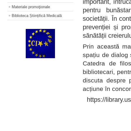
important, întruc
Materiale promoţionale
pentru bunăstar
Biblioteca Științifică Medicală
societății. În con
prevenției și pr
sănătății creierul
Prin această ma
spațiu de dialog 
Catedra de filo
bibliotecari, pent
discuta despre p
acțiune în concord
https://library.