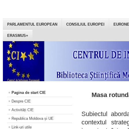
PARLAMENTUL EUROPEAN
CONSILIUL EUROPEI
EURON
ERASMUS+
Pagina de start CIE
Masa rotundă
Despre CIE
Activități CIE
Subiectul aborda
Republica Moldova și UE
contextul strat
Link-uri utile