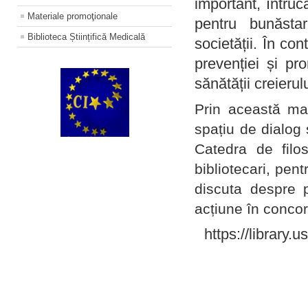
important, întruc
Materiale promoţionale
pentru bunăstar
Biblioteca Științifică Medicală
societății. În con
prevenției și pr
sănătății creierul
Prin această ma
spațiu de dialog 
Catedra de filo
bibliotecari, pent
discuta despre p
acțiune în concord
https://library.