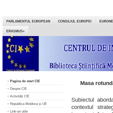
PARLAMENTUL EUROPEAN
CONSILIUL EUROPEI
EURON
ERASMUS+
Pagina de start CIE
Masa rotundă
Despre CIE
Activități CIE
Subiectul aborda
Republica Moldova și UE
contextul strat
Link-uri utile