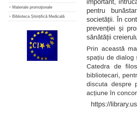
important, întruc
Materiale promoţionale
pentru bunăstar
Biblioteca Științifică Medicală
societății. În con
prevenției și pr
sănătății creierul
Prin această ma
spațiu de dialog 
Catedra de filo
bibliotecari, pent
discuta despre p
acțiune în concord
https://library.