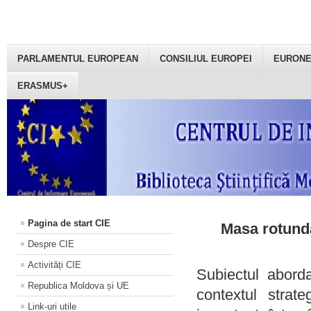
PARLAMENTUL EUROPEAN
CONSILIUL EUROPEI
EURON
ERASMUS+
Pagina de start CIE
Masa rotundă
Despre CIE
Activități CIE
Subiectul aborda
Republica Moldova și UE
contextul strat
Link-uri utile