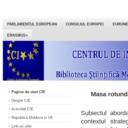
PARLAMENTUL EUROPEAN
CONSILIUL EUROPEI
EURON
ERASMUS+
Pagina de start CIE
Masa rotundă
Despre CIE
Activități CIE
Subiectul aborda
Republica Moldova și UE
contextul strat
Link-uri utile