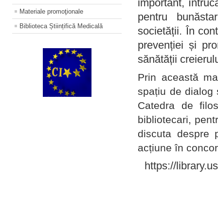
important, întruc
Materiale promoţionale
pentru bunăstar
Biblioteca Științifică Medicală
societății. În con
prevenției și pr
sănătății creierul
Prin această ma
spațiu de dialog 
Catedra de filo
bibliotecari, pent
discuta despre p
acțiune în concord
https://library.