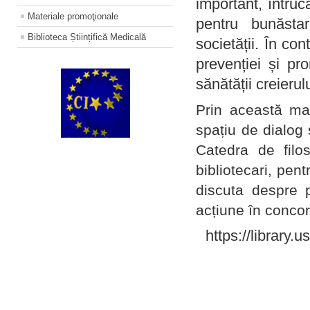
important, întruc
Materiale promoţionale
pentru bunăstar
Biblioteca Științifică Medicală
societății. În con
prevenției și pr
sănătății creierul
Prin această ma
spațiu de dialog 
Catedra de filo
bibliotecari, pent
discuta despre p
acțiune în concord
https://library.