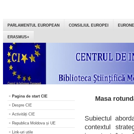
PARLAMENTUL EUROPEAN
CONSILIUL EUROPEI
EURON
ERASMUS+
Pagina de start CIE
Masa rotundă
Despre CIE
Activități CIE
Subiectul aborda
Republica Moldova și UE
contextul strat
Link-uri utile