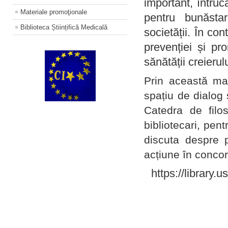
important, întruc
Materiale promoţionale
pentru bunăstar
Biblioteca Științifică Medicală
societății. În con
prevenției și pr
sănătății creierul
Prin această ma
spațiu de dialog 
Catedra de filo
bibliotecari, pent
discuta despre p
acțiune în concord
https://library.