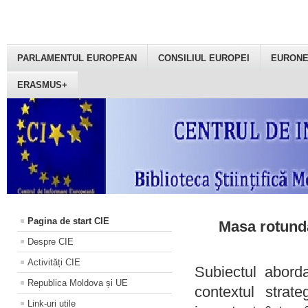
PARLAMENTUL EUROPEAN
CONSILIUL EUROPEI
EURON
ERASMUS+
Pagina de start CIE
Masa rotundă
Despre CIE
Activități CIE
Subiectul aborda
Republica Moldova și UE
contextul strat
Link-uri utile