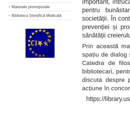
important, întruc
Materiale promoţionale
pentru bunăstar
Biblioteca Științifică Medicală
societății. În con
prevenției și pr
sănătății creierul
Prin această ma
spațiu de dialog 
Catedra de filo
bibliotecari, pent
discuta despre p
acțiune în concord
https://library.