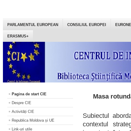
PARLAMENTUL EUROPEAN
CONSILIUL EUROPEI
EURON
ERASMUS+
Pagina de start CIE
Masa rotundă
Despre CIE
Activități CIE
Subiectul aborda
Republica Moldova și UE
contextul strat
Link-uri utile